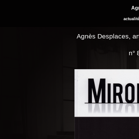
Ag
actualit
Agnès Desplaces, art
n° 